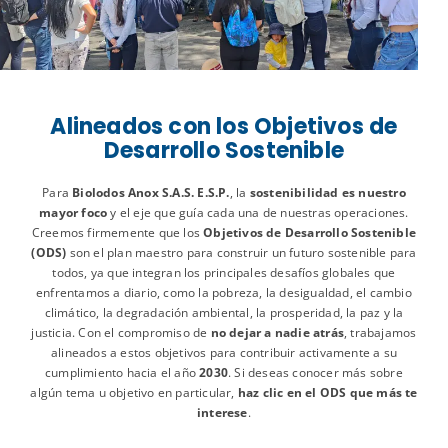
Alineados con los Objetivos de
Desarrollo Sostenible
Para
Biolodos Anox S.A.S. E.S.P.
, la
sostenibilidad es nuestro
mayor foco
y el eje que guía cada una de nuestras operaciones.
Creemos firmemente que los
Objetivos de Desarrollo Sostenible
(ODS)
son el plan maestro para construir un futuro sostenible para
todos, ya que integran los principales desafíos globales que
enfrentamos a diario, como la pobreza, la desigualdad, el cambio
climático, la degradación ambiental, la prosperidad, la paz y la
más
justicia. Con el compromiso de
no dejar a nadie atrás
, trabajamos
Leer
alineados a estos objetivos para contribuir activamente a su
cumplimiento hacia el año
2030
. Si deseas conocer más sobre
más
algún tema u objetivo en particular,
haz clic en el ODS que más te
Leer
familias.
más
interese
.
las
Leer
para