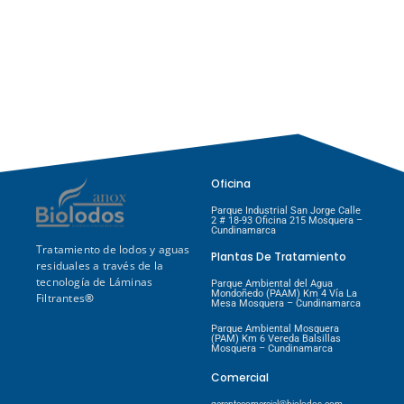
necesidad vital​
diciembre 16, 2021
/
No Comments
El tratamiento de lodos y aguas residuales es un proceso fundamental
para la protección de la salud pública y del medio ambiente. A medida
que las ciudades y la industria...
Leer más
Oficina
Parque Industrial San Jorge Calle
2 # 18-93 Oficina 215 Mosquera –
Cundinamarca
Tratamiento de lodos y aguas
Plantas De Tratamiento
residuales a través de la
tecnología de Láminas
Parque Ambiental del Agua
Mondoñedo (PAAM) Km 4 Vía La
Filtrantes
®
Mesa Mosquera – Cundinamarca
Parque Ambiental Mosquera
(PAM) Km 6 Vereda Balsillas
Mosquera – Cundinamarca
Comercial
gerentecomercial@biolodos.com